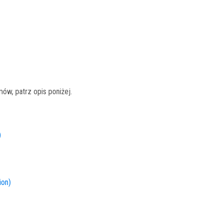
ów, patrz opis poniżej.
)
ion)