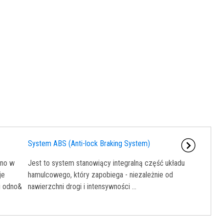
System ABS (Anti-lock Braking System)
ano w
Jest to system stanowiący integralną część układu
je
hamulcowego, który zapobiega - niezależnie od
i odno&
nawierzchni drogi i intensywności ...