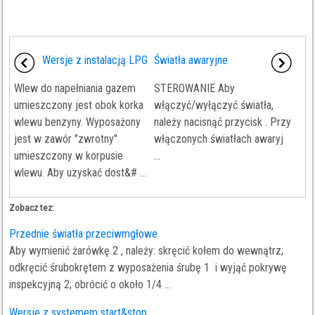
Wersje z instalacją LPG
Światła awaryjne
Wlew do napełniania gazem
STEROWANIE Aby
umieszczony jest obok korka
włączyć/wyłączyć światła,
wlewu benzyny. Wyposażony
należy nacisnąć przycisk . Przy
jest w zawór "zwrotny"
włączonych światłach awaryj
umieszczony w korpusie
...
wlewu. Aby uzyskać dost&# ...
Zobacz tez:
Przednie światła przeciwmgłowe
Aby wymienić żarówkę 2 , należy: skręcić kołem do wewnątrz;
odkręcić śrubokrętem z wyposażenia śrubę 1 i wyjąć pokrywę
inspekcyjną 2; obrócić o około 1/4 ...
Wersje z systemem start&stop