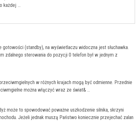
o każdej
...
ie gotowości (standby), na wyświetlaczu widoczna jest słuchawka.
em zdalnego sterowania do pozycji 0 telefon był w jednym z
przeciwmgielnych w różnych krajach mogą być odmienne. Przednie
eciwmgielne można włączyć wraz ze świat& ...
 gdyż może to spowodować poważne uszkodzenie silnika, skrzyni
mochodu. Jeżeli jednak muszą Państwo koniecznie przejechać zalan