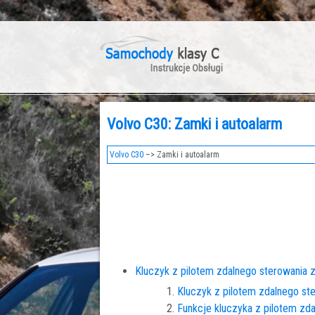
Volvo C30: Zamki i autoalarm
Volvo C30
–> Zamki i autoalarm
Kluczyk z pilotem zdalnego sterowani
Kluczyk z pilotem zdalnego st
Funkcje kluczyka z pilotem zd