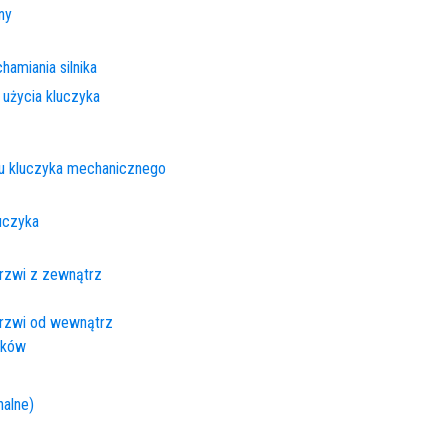
ny
amiania silnika
użycia kluczyka
iu kluczyka mechanicznego
luczyka
drzwi z zewnątrz
drzwi od wewnątrz
mków
nalne)