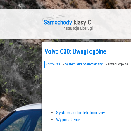
Volvo C30: Uwagi ogólne
Volvo C30
–>
System audio-telefoniczny
–> Uwagi ogólne
System audio-telefoniczny
Wyposażenie