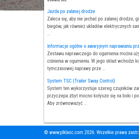
Jazda po zalanej drodze
Zaleca się, aby nie jechać po zalanej drodze,
biegów, jak również układów elektrycznych sa
...
Informacje ogólne o awaryjnym naprawianiu pr
Zestawu naprawczego do ogumienia można używ
ciśnienia w ogumieniu. W jego skład wchodzi 
tymczasowej naprawy prze ...
System TSC (Trailer Sway Control)
System ten wykorzystuje szereg czujników za
przyczepa zbyt mocno kołysze się na boki i p
Aby zrównoważyć ...
© www.plklasc.com 2026. Wszelkie prawa zastr