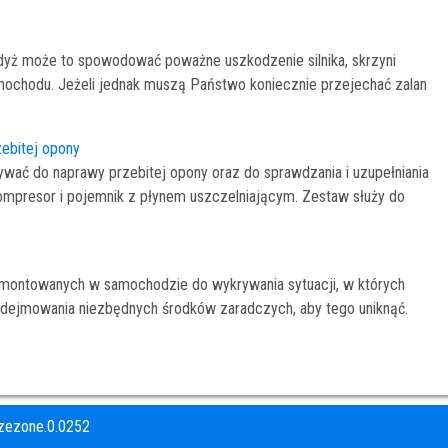
 gdyż może to spowodować poważne uszkodzenie silnika, skrzyni
mochodu. Jeżeli jednak muszą Państwo koniecznie przejechać zalan
zebitej opony
ać do naprawy przebitej opony oraz do sprawdzania i uzupełniania
kompresor i pojemnik z płynem uszczelniającym. Zestaw służy do
montowanych w samochodzie do wykrywania sytuacji, w których
odejmowania niezbędnych środków zaradczych, aby tego uniknąć.
zezone.0.0252