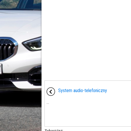
System audio-telefoniczny
...
Zobacz tez: