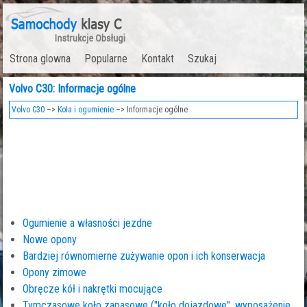
Strona glowna
Popularne
Kontakt
Szukaj
Volvo C30: Informacje ogólne
Volvo C30
–>
Koła i ogumienie
–> Informacje ogólne
Ogumienie a własności jezdne
Nowe opony
Bardziej równomierne zużywanie opon i ich konserwacja
Opony zimowe
Obręcze kół i nakrętki mocujące
Tymczasowe koło zapasowe ("koło dojazdowe", wyposażenie