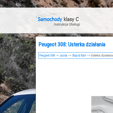
Peugeot 308: Usterka działania
Peugeot 308
–>
Jazda
–>
Stop & Start
–> Usterka działania