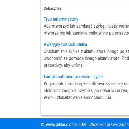
Zobacz tez:
Tryb automatyczny
Aby otworzyć lub zamknąć szybę, należy wcisn
otworzy się lub zamknie całkowicie po puszcze
Awaryjny rozruch silnika
Uruchamianie silnika z akumulatora innego poj
uruchomić za pomocą innego akumulatora. Podc
procedury, aby unikną ...
Lampki sufitowe przednie - tylne
W tym położeniu lampka sufitowa zapala się s
elektronicznego z czytnika, po otwarciu drzwi,
w celu zlokalizowania samochodu. Ga ...
© www.plklasc.com 2026. Wszelkie prawa zastr