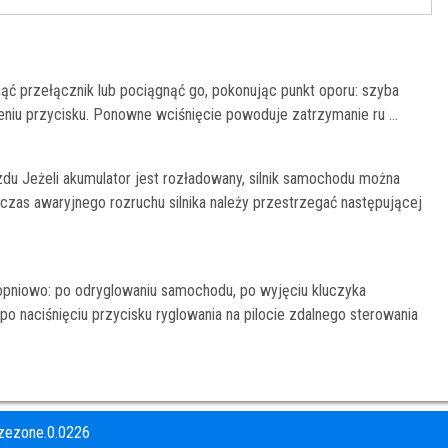
ąć przełącznik lub pociągnąć go, pokonując punkt oporu: szyba
niu przycisku. Ponowne wciśnięcie powoduje zatrzymanie ru ...
azdu Jeżeli akumulator jest rozładowany, silnik samochodu można
zas awaryjnego rozruchu silnika należy przestrzegać następującej
topniowo: po odryglowaniu samochodu, po wyjęciu kluczyka
 po naciśnięciu przycisku ryglowania na pilocie zdalnego sterowania
zezone.0.0226