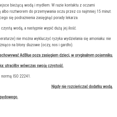
ejsce bieżącą wodą i mydłem. W razie kontaktu z oczami
ą albo roztworem do przemywania oczu przez co najmniej 15 minut.
ego się podrażnienia zasięgnąć porady lekarza.
 czystą wodą, a następnie wypić dużą jej ilość.
raturze) nie można wykluczyć ryzyka wydzielania się amoniaku: nie
niąco na błony śluzowe (oczy, nos i gardło).
echowywać AdBlue poza zasięgiem dzieci, w oryginalnym pojemniku.
ka: utraciłby wówczas swoją czystość.
 normą ISO 22241.
Nigdy nie rozcieńczać dodatku wodą.
napędowego.