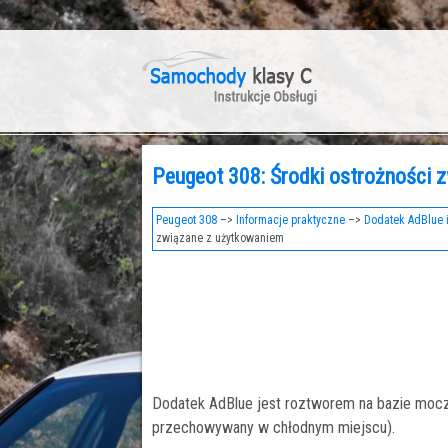
Peugeot 308: Środki ostrożności 
Peugeot 308
–>
Informacje praktyczne
–>
Dodatek AdBlue i
związane z użytkowaniem
Dodatek AdBlue jest roztworem na bazie mocznik
przechowywany w chłodnym miejscu).