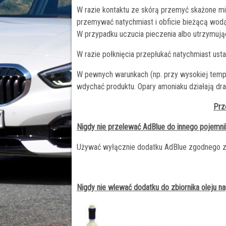
W razie kontaktu ze skórą przemyć skażone mi
przemywać natychmiast i obficie bieżącą wod
W przypadku uczucia pieczenia albo utrzymując
W razie połknięcia przepłukać natychmiast usta
W pewnych warunkach (np. przy wysokiej tempe
wdychać produktu. Opary amoniaku działają draż
Prz
Nigdy nie przelewać AdBlue do innego pojemni
Używać wyłącznie dodatku AdBlue zgodnego z
Nigdy nie wlewać dodatku do zbiornika oleju 