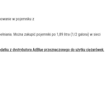
nowanie w pojemniku z
łniania. Można zakupić pojemniki po 1,89 litra (1/2 galona) w sieci
dodatku z dystrybutora AdBlue przeznaczonego do użytku ciężarówek.