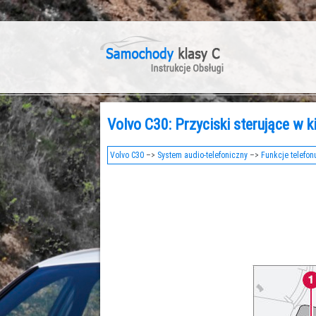
Volvo C30: Przyciski sterujące w k
Volvo C30
–>
System audio-telefoniczny
–>
Funkcje telefon