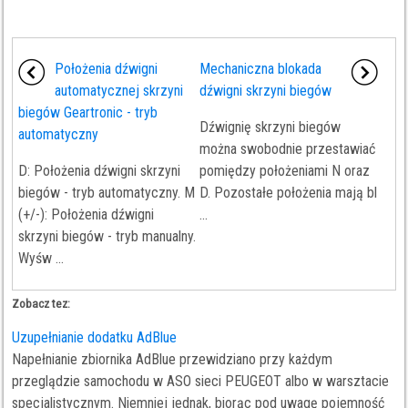
Położenia dźwigni
Mechaniczna blokada
automatycznej skrzyni
dźwigni skrzyni biegów
biegów Geartronic - tryb
Dźwignię skrzyni biegów
automatyczny
można swobodnie przestawiać
D: Położenia dźwigni skrzyni
pomiędzy położeniami N oraz
biegów - tryb automatyczny. M
D. Pozostałe położenia mają bl
(+/-): Położenia dźwigni
...
skrzyni biegów - tryb manualny.
Wyśw ...
Zobacz tez:
Uzupełnianie dodatku AdBlue
Napełnianie zbiornika AdBlue przewidziano przy każdym
przeglądzie samochodu w ASO sieci PEUGEOT albo w warsztacie
specjalistycznym. Niemniej jednak, biorąc pod uwagę pojemność