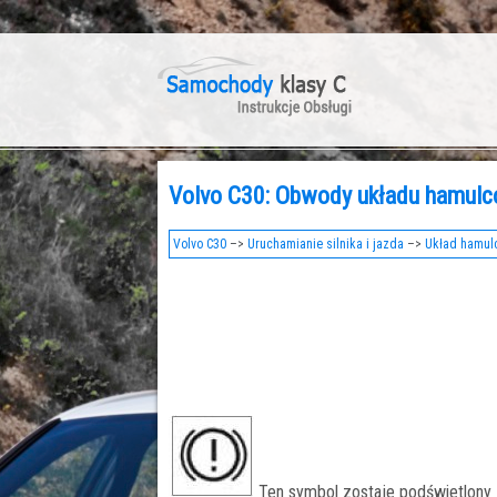
Volvo C30: Obwody układu hamul
Volvo C30
–>
Uruchamianie silnika i jazda
–>
Układ hamul
Ten symbol zostaje podświetlony