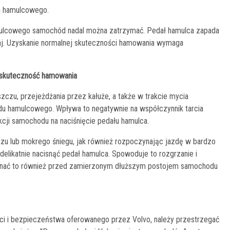
u hamulcowego.
mulcowego samochód nadal można zatrzymać. Pedał hamulca zapada
yczaj. Uzyskanie normalnej skuteczności hamowania wymaga
 skuteczność hamowania
czu, przejeżdżania przez kałuże, a także w trakcie mycia
u hamulcowego. Wpływa to negatywnie na współczynnik tarcia
kcji samochodu na naciśnięcie pedału hamulca.
zu lub mokrego śniegu, jak również rozpoczynając jazdę w bardzo
 delikatnie nacisnąć pedał hamulca. Spowoduje to rozgrzanie i
konać to również przed zamierzonym dłuższym postojem samochodu
ci i bezpieczeństwa oferowanego przez Volvo, należy przestrzegać