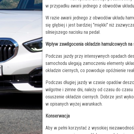
w przypadku awarii jednego z obwodów układ
W razie awarii jednego z obwodów układu ha
się głębiej i jest bardziej "miękki" niż zazw
silniejszego nacisku na pedał.
Wpływ zawilgocenia okładzin hamulcowych na
Podczas jazdy przy intensywnych opadach desz
samochodu ulegają zamoczeniu elementy układ
okładzin ciernych, co powoduje opóźnienie rea
Podczas długiej jazdy w czasie opadów deszc
wilgotne i zimne dni, należy od czasu do czasu
osuszenie okładzin ciernych. Dobrze jest wy
w opisanych wyżej warunkach.
Konserwacja
Aby w pełni korzystać z wysokiej niezawodnoś