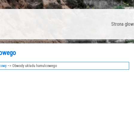
Strona glow
cowego
cowy
–> Obwody układu hamulcowego