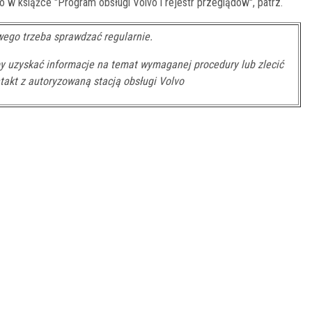
w książce "Program obsługi Volvo i rejestr przeglądów", patrz.
ego trzeba sprawdzać regularnie.
by uzyskać informacje na temat wymaganej procedury lub zlecić
ntakt z autoryzowaną stacją obsługi Volvo