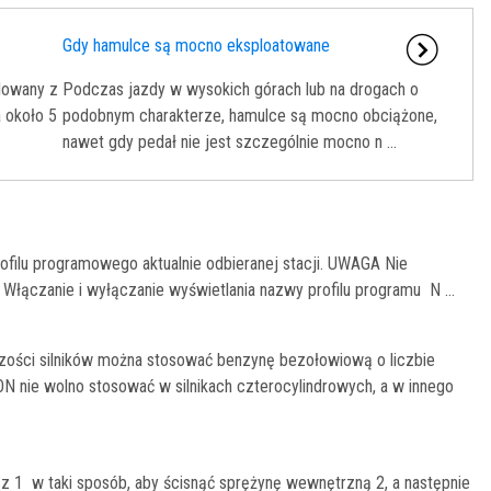
Gdy hamulce są mocno eksploatowane
olowany z
Podczas jazdy w wysokich górach lub na drogach o
 około 5
podobnym charakterze, hamulce są mocno obciążone,
nawet gdy pedał nie jest szczególnie mocno n ...
filu programowego aktualnie odbieranej stacji. UWAGA Nie
 Włączanie i wyłączanie wyświetlania nazwy profilu programu N ...
zości silników można stosować benzynę bezołowiową o liczbie
N nie wolno stosować w silnikach czterocylindrowych, a w innego
sz 1 w taki sposób, aby ścisnąć sprężynę wewnętrzną 2, a następnie