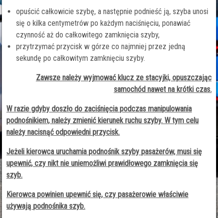
opuścić całkowicie szybę, a następnie podnieść ją, szyba unosi
się o kilka centymetrów po każdym naciśnięciu, ponawiać
czynność aż do całkowitego zamknięcia szyby,
przytrzymać przycisk w górze co najmniej przez jedną
sekundę po całkowitym zamknięciu szyby.
Zawsze należy wyjmować klucz ze stacyjki, opuszczając
samochód nawet na krótki czas.
W razie gdyby doszło do zaciśnięcia podczas manipulowania
podnośnikiem, należy zmienić kierunek ruchu szyby. W tym celu
należy nacisnąć odpowiedni przycisk.
Jeżeli kierowca uruchamia podnośnik szyby pasażerów, musi się
upewnić, czy nikt nie uniemożliwi prawidłowego zamknięcia się
szyb.
Kierowca powinien upewnić się, czy pasażerowie właściwie
używają podnośnika szyb.