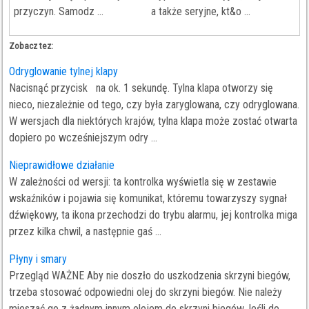
przyczyn. Samodz ...
a także seryjne, kt&o ...
Zobacz tez:
Odryglowanie tylnej klapy
Nacisnąć przycisk na ok. 1 sekundę. Tylna klapa otworzy się
nieco, niezależnie od tego, czy była zaryglowana, czy odryglowana.
W wersjach dla niektórych krajów, tylna klapa może zostać otwarta
dopiero po wcześniejszym odry ...
Nieprawidłowe działanie
W zależności od wersji: ta kontrolka wyświetla się w zestawie
wskaźników i pojawia się komunikat, któremu towarzyszy sygnał
dźwiękowy, ta ikona przechodzi do trybu alarmu, jej kontrolka miga
przez kilka chwil, a następnie gaś ...
Płyny i smary
Przegląd WAŻNE Aby nie doszło do uszkodzenia skrzyni biegów,
trzeba stosować odpowiedni olej do skrzyni biegów. Nie należy
mieszać go z żadnym innym olejem do skrzyni biegów.Jeśli do