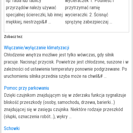
np. radia lub tablicy
wycieraczek 1. Podnieść i
przyrządów należy używać
przytrzymać ramię
specjalnej ściereczki, lub innej
wycieraczki. 2. Ścisnąć
miękkiej, niestrzępi&# ...
sprężynę zabezpieczaj ...
Zobacz tez:
Włączanie/wyłączanie klimatyzacji
Chłodzenie wnętrza możliwe jest tylko wówczas, gdy silnik
pracuje. Nacisnąć przycisk. Powietrze jest chłodzone, suszone i w
zależności od ustawienia temperatury ponownie podgrzewane. Po
uruchomieniu silnika przednia szyba może na chwil&# ...
Pomoc przy parkowaniu
Dzięki czujnikom znajdującym się w zderzaku funkcja sygnalizuje
bliskość przeszkody (osoby, samochodu, drzewa, barierki...)
znajdującej się w zasięgu czujnika. Niektóre rodzaje przeszkód
(słupki, oznaczenia robót...), wykry ...
Schowki