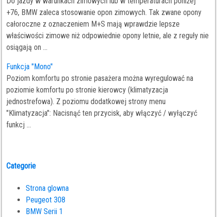
Do jazdy w warunkach zimowych lub w temperaturach poniżej
+76, BMW zaleca stosowanie opon zimowych. Tak zwane opony
całoroczne z oznaczeniem M+S mają wprawdzie lepsze
właściwości zimowe niż odpowiednie opony letnie, ale z reguły nie
osiągają on ...
Funkcja "Mono"
Poziom komfortu po stronie pasażera można wyregulować na
poziomie komfortu po stronie kierowcy (klimatyzacja
jednostrefowa). Z poziomu dodatkowej strony menu
"Klimatyzacja": Nacisnąć ten przycisk, aby włączyć / wyłączyć
funkcj ...
Categorie
Strona glowna
Peugeot 308
BMW Serii 1