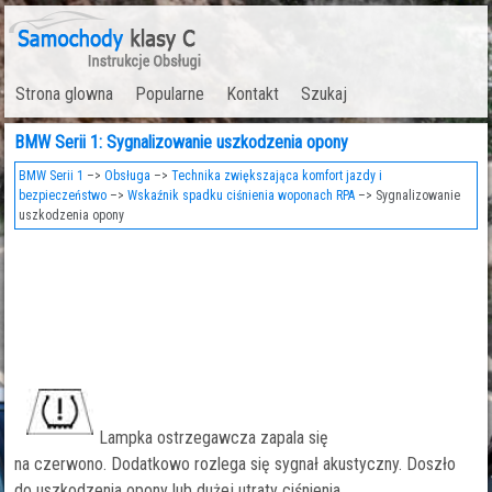
Strona glowna
Popularne
Kontakt
Szukaj
BMW Serii 1: Sygnalizowanie uszkodzenia opony
BMW Serii 1
–>
Obsługa
–>
Technika zwiększająca komfort jazdy i
bezpieczeństwo
–>
Wskaźnik spadku ciśnienia woponach RPA
–> Sygnalizowanie
uszkodzenia opony
Lampka ostrzegawcza zapala się
na czerwono. Dodatkowo rozlega się sygnał akustyczny. Doszło
do uszkodzenia opony lub dużej utraty ciśnienia.