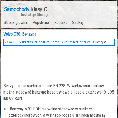
Strona glowna
Popularne
Kontakt
Szukaj
Volvo C30: Benzyna
Volvo C30
–>
Uruchamianie silnika i jazda
–>
Uzupełnianie paliwa
–> Benzyna
Benzyna musi spełniać normę EN 228. W większości silników
można stosować benzynę bezołowiową o liczbie oktanowej 91, 95
lub 98 RON.
Benzyny o 91 RON nie wolno stosować w silnikach
czterocylindrowych, a w innego rodzaju silnikach można ją