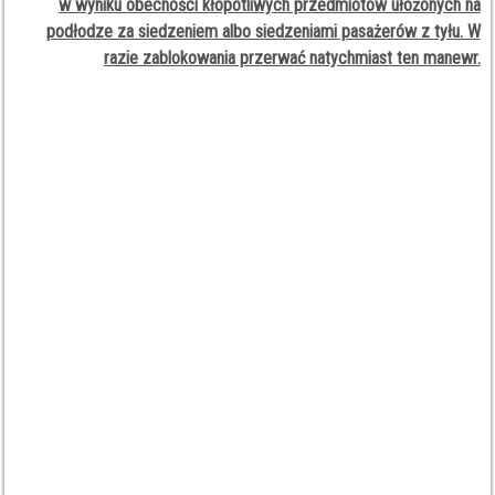
w wyniku obecności kłopotliwych przedmiotów ułożonych na
podłodze za siedzeniem albo siedzeniami pasażerów z tyłu. W
razie zablokowania przerwać natychmiast ten manewr.