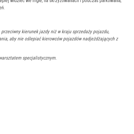
epiej widzieć we mgle, na skrzyżowaniach i podczas parkowania,
eń.
 przeciwny kierunek jazdy niż w kraju sprzedaży pojazdu,
ania, aby nie oślepiać kierowców pojazdów nadjeżdżających z
warsztatem specjalistycznym.