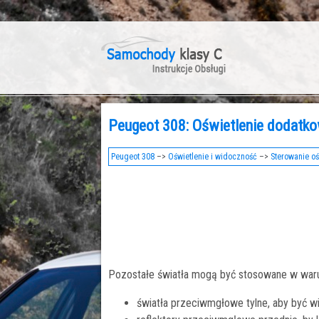
Peugeot 308: Oświetlenie dodatk
Peugeot 308
–>
Oświetlenie i widoczność
–>
Sterowanie o
Pozostałe światła mogą być stosowane w war
światła przeciwmgłowe tylne, aby być 