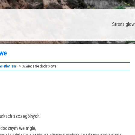
Strona glow
owe
świetleniem
–> Oświetlenie dodatkowe
unkach szczególnych:
widocznym we mgle,