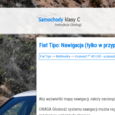
Fiat Tipo: Nawigacja (tylko w prz
Fiat Tipo
–>
Multimedia
–>
Uconnect 7" HD LIVE - uconnect
Aby wyświetlić mapę nawigacji, należy nacisnąć
UWAGA Głośność systemu nawigacji można regu