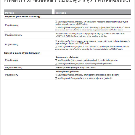
ELEMENTY STEROWANIA ZNAJDUJĄCE SIĘ Z TYŁU KIEROWNICY