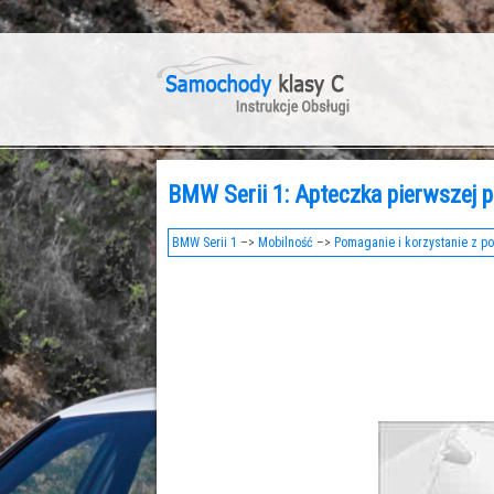
BMW Serii 1: Apteczka pierwszej p
BMW Serii 1
–>
Mobilność
–>
Pomaganie i korzystanie z p