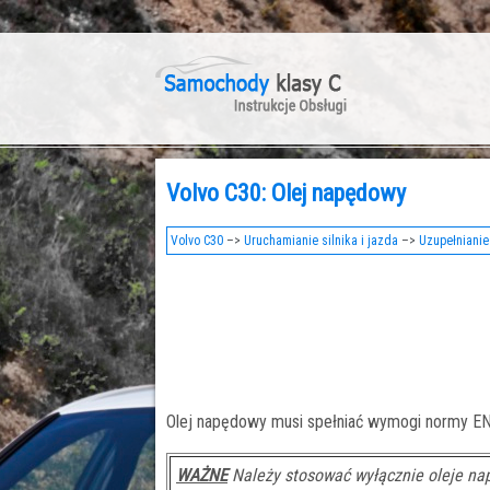
Volvo C30: Olej napędowy
Volvo C30
–>
Uruchamianie silnika i jazda
–>
Uzupełnianie
Olej napędowy musi spełniać wymogi normy EN
WAŻNE
Należy stosować wyłącznie oleje na