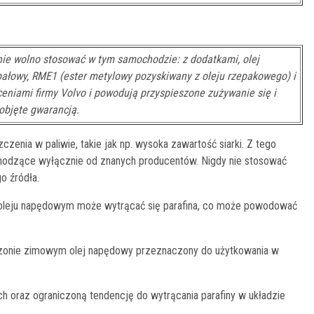
ie wolno stosować w tym samochodzie: z dodatkami, olej
opałowy, RME1 (ester metylowy pozyskiwany z oleju rzepakowego) i
eceniami firmy Volvo i powodują przyspieszone zużywanie się i
 objęte gwarancją.
czenia w paliwie, takie jak np. wysoka zawartość siarki. Z tego
hodzące wyłącznie od znanych producentów. Nigdy nie stosować
 źródła.
 w oleju napędowym może wytrącać się parafina, co może powodować
ezonie zimowym olej napędowy przeznaczony do użytkowania w
h oraz ograniczoną tendencję do wytrącania parafiny w układzie