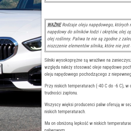
WAŻNE
Rodzaje oleju napędowego, których n
napędowy do silników łodzi i okrętów, olej 
olej roślinny. Paliwa te nie są zgodne z zal
niszczenie elementów silnika, które nie jest
Silniki wysokoprężne są wrażliwe na zanieczysz
względu należy stosować oleje napędowe poc
oleju napędowego pochodzącego z niepewnego
Przy niskich temperaturach (-40 C do -6 C),
trudności zapłonu.
Wszyscy więksi producenci paliw oferują w s
niskich temperaturach.
Ma on obniżoną lepkość w niskich temperaturac
paliwowym.