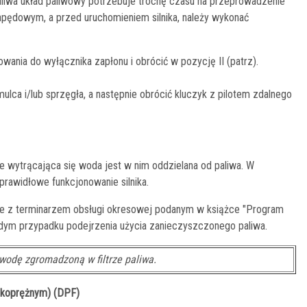
paliwa układ paliwowy potrzebuje trochę czasu na przeprowadzenie
 napędowym, a przed uruchomieniem silnika, należy wykonać
wania do wyłącznika zapłonu i obrócić w pozycję II (patrz).
ulca i/lub sprzęgła, a następnie obrócić kluczyk z pilotem zdalnego
że wytrącająca się woda jest w nim oddzielana od paliwa. W
rawidłowe funkcjonowanie silnika.
nie z terminarzem obsługi okresowej podanym w książce "Program
ażdym przypadku podejrzenia użycia zanieczyszczonego paliwa.
wodę zgromadzoną w filtrze paliwa.
ysokoprężnym) (DPF)