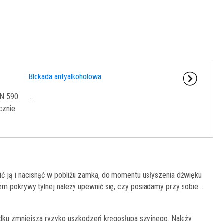
Blokada antyalkoholowa
EN 590
...
cznie
ić ją i nacisnąć w pobliżu zamka, do momentu usłyszenia dźwięku
pokrywy tylnej należy upewnić się, czy posiadamy przy sobie ...
ku zmniejsza ryzyko uszkodzeń kręgosłupa szyjnego. Należy