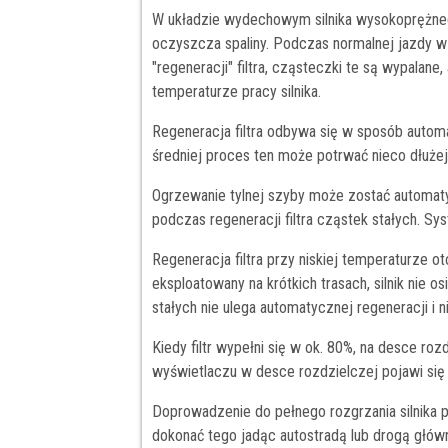
W układzie wydechowym silnika wysokoprężneg
oczyszcza spaliny. Podczas normalnej jazdy w f
"regeneracji" filtra, cząsteczki te są wypalane
temperaturze pracy silnika.
Regeneracja filtra odbywa się w sposób automa
średniej proces ten może potrwać nieco dłuże
Ogrzewanie tylnej szyby może zostać automat
podczas regeneracji filtra cząstek stałych. S
Regeneracja filtra przy niskiej temperaturze
eksploatowany na krótkich trasach, silnik nie o
stałych nie ulega automatycznej regeneracji i ni
Kiedy filtr wypełni się w ok. 80%, na desce ro
wyświetlaczu w desce rozdzielczej pojawi 
Doprowadzenie do pełnego rozgrzania silnika 
dokonać tego jadąc autostradą lub drogą główn