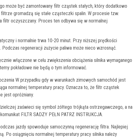
o może być zamontowany filtr cząstek stałych, który dodatkowo
iltrze gromadzą się stałe cząsteczki spalin. W procesie tzw.
, a filtr oczyszczany. Proces ten odbywa się w normalnej
tyczny i normalnie trwa 10-20 minut. Przy niższej prędkości
j. Podczas regeneracji zużycie paliwa może nieco wzrosnąć.
ycznie włączone w celu zwiększenia obciążenia silnika wymaganego
ystemy pokładowe nie będą o tym informować.
 otoczenia W przypadku gdy w warunkach zimowych samochód jest
siąga normalnej temperatury pracy. Oznacza to, że filtr cząstek
e jest opróżniany.
zdzielczej zaświeci się symbol żółtego trójkąta ostrzegawczego, a na
się komunikat FILTR SADZY PEŁN PATRZ INSTRUKCJA.
podczas jazdy spowoduje samoczynną regenerację filtra. Najlepiej
ą. Po osiągnięciu normalnej temperatury pracy silnika należy