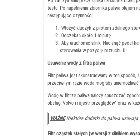
Po zatrzymaniu pracy silnika na skutek braku 
testu. Po napełnieniu zbiornika paliwa olejem
następujące czynności:
Włożyć kluczyk z pilotem zdalnego stero
Odczekać około 1 minutę.
Aby uruchomić silnik: Nacisnąć pedał ham
sterowania w pozycję rozruchu III.
Usuwanie wody z filtra paliwa
Filtr paliwa jest skonstruowany w ten sposób, 
przeciwnym razie woda mogłaby uniemożliwić p
Wodę w filtrze paliwa należy spuszczać zgod
obsługi Volvo i rejestr przeglądów" oraz w k
WAŻNE
Niektóre dodatki do paliwa usuwają 
Filtr cząstek stałych (w wersji z silnikiem w