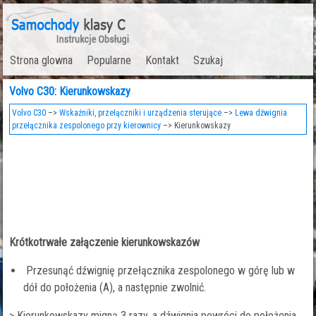
Strona glowna
Popularne
Kontakt
Szukaj
Volvo C30: Kierunkowskazy
Volvo C30
–>
Wskaźniki, przełączniki i urządzenia sterujące
–>
Lewa dźwignia
przełącznika zespolonego przy kierownicy
–> Kierunkowskazy
Krótkotrwałe załączenie kierunkowskazów
Przesunąć dźwignię przełącznika zespolonego w górę lub w
dół do położenia (A), a następnie zwolnić.
> Kierunkowskazy migną 3 razy, a dźwignia powróci do położenia