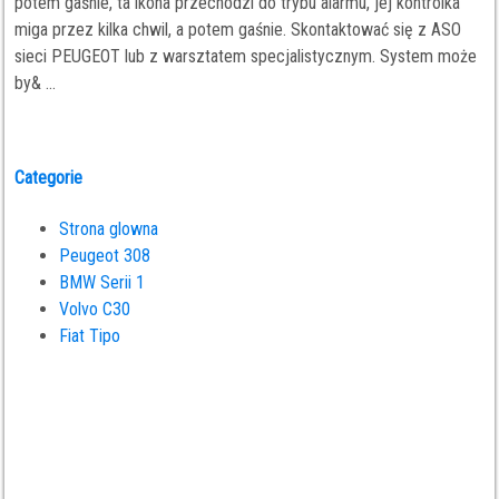
potem gaśnie, ta ikona przechodzi do trybu alarmu, jej kontrolka
miga przez kilka chwil, a potem gaśnie. Skontaktować się z ASO
sieci PEUGEOT lub z warsztatem specjalistycznym. System może
by& ...
Categorie
Strona glowna
Peugeot 308
BMW Serii 1
Volvo C30
Fiat Tipo