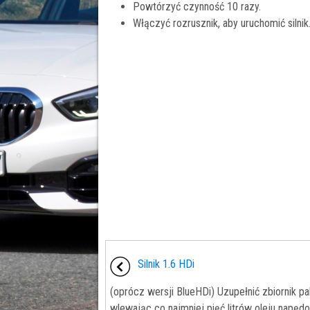
Powtórzyć czynność 10 razy.
Włączyć rozrusznik, aby uruchomić silnik
Silnik 1.6 HDi
(oprócz wersji BlueHDi) Uzupełnić zbiornik pa
wlewając co najmniej pięć litrów oleju napęd