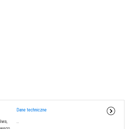
.
Dane techniczne
liwa,
...
owego.