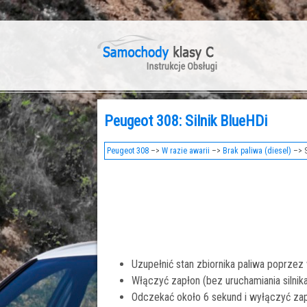
Peugeot 308: Silnik BlueHDi
Peugeot 308
–>
W razie awarii
–>
Brak paliwa (diesel)
–> S
Uzupełnić stan zbiornika paliwa poprzez 
Włączyć zapłon (bez uruchamiania silnika
Odczekać około 6 sekund i wyłączyć zap