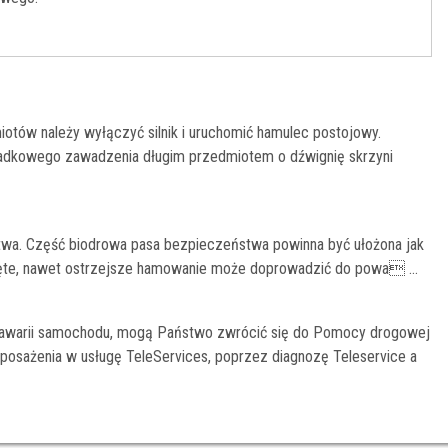
iotów należy wyłączyć silnik i uruchomić hamulec postojowy.
ypadkowego zawadzenia długim przedmiotem o dźwignię skrzyni
twa. Część biodrowa pasa bezpieczeństwa powinna być ułożona jak
pięte, nawet ostrzejsze hamowanie może doprowadzić do powa ...
 awarii samochodu, mogą Państwo zwrócić się do Pomocy drogowej
sażenia w usługę TeleServices, poprzez diagnozę Teleservice a