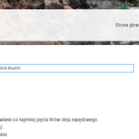
Strona glow
ilnik BlueHDi
wlanie co najmniej pięciu litrów oleju napędowego.
).
łon.