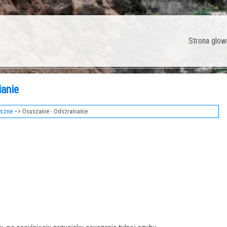
Strona glow
ianie
eczne
–> Osuszanie - Odszranianie