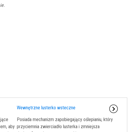
ie.
Wewnętrzne lusterko wsteczne
ające
Posiada mechanizm zapobiegający oślepianiu, który
dem, aby
przyciemnia zwierciadło lusterka i zmniejsza