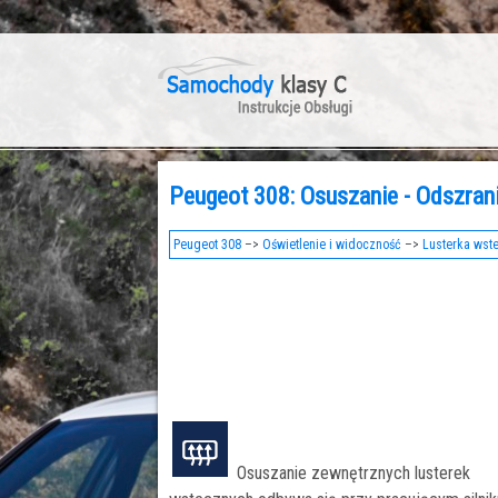
Peugeot 308: Osuszanie - Odszran
Peugeot 308
–>
Oświetlenie i widoczność
–>
Lusterka wst
Osuszanie zewnętrznych lusterek