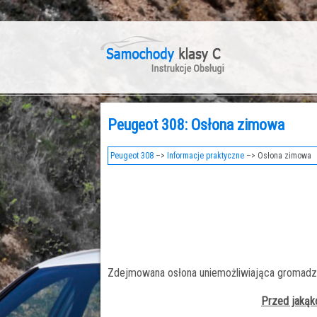
Peugeot 308: Osłona zimowa
Peugeot 308
–>
Informacje praktyczne
–> Osłona zimowa
Zdejmowana osłona uniemożliwiająca gromadzen
Przed jakąko