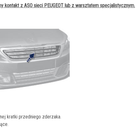
 kontakt z ASO sieci PEUGEOT lub z warsztatem specjalistycznym.
ej kratki przedniego zderzaka.
jące.