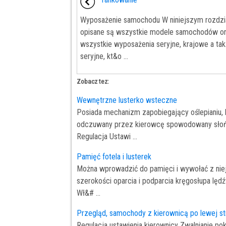
Wyposażenie samochodu W niniejszym rozdzi
opisane są wszystkie modele samochodów o
wszystkie wyposażenia seryjne, krajowe a ta
seryjne, kt&o ...
Zobacz tez:
Wewnętrzne lusterko wsteczne
Posiada mechanizm zapobiegający oślepianiu, k
odczuwany przez kierowcę spowodowany słońce
Regulacja Ustawi ...
Pamięć fotela i lusterek
Można wprowadzić do pamięci i wywołać z niej t
szerokości oparcia i podparcia kręgosłupa lę
Wł&# ...
Przegląd, samochody z kierownicą po lewej st
Regulacja ustawienia kierownicy Zwalnianie po