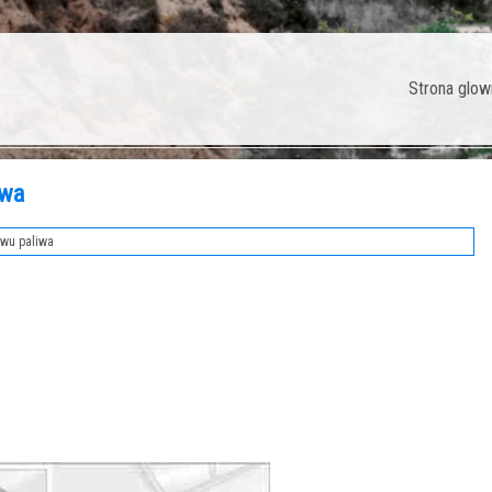
Strona glow
iwa
wu paliwa