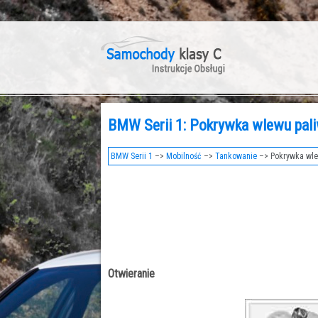
BMW Serii 1: Pokrywka wlewu pal
BMW Serii 1
–>
Mobilność
–>
Tankowanie
–> Pokrywka wle
Otwieranie