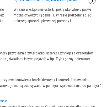
ale
W razie wystąpienia usterki, pokrywkę wlewu paliwa
raz
można otworzyć ręcznie: 1. W razie potrzeby zdjąć
kże
pokrywę apteczki pierwszej pomocy i ...
tóry przyciemnia zwierciadło lusterka i zmniejsza dyskomfort
m, światłami innych pojazdów itp. Tryb ręczny dzień/noc
rzy dwa ustawienia fotela kierowcy i lusterek. Ustawienia
dźwiowego nie są zapisywane w pamięci. Wprowadzanie do pamięci 1.
ronie
krywy silnika Panel sterowania Kierunkowskazy, światła drogowe,